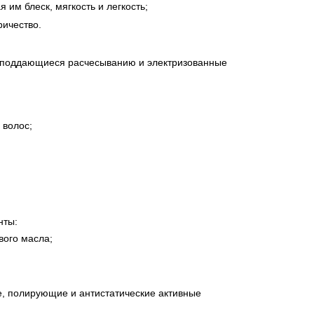
им блеск, мягкость и легкость;
ричество.
но поддающиеся расчесыванию и электризованные
 волос;
нты:
вого масла;
 полирующие и антистатические активные